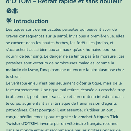
d’O’TOM – Retrait rapide et sans douleur
🚫🐜
🌟 Introduction
Les tiques sont de minuscules parasites qui peuvent avoir de
graves conséquences sur la santé. Invisibles à première vue, elles
se cachent dans les hautes herbes, les forêts, les jardins, et
s’accrochent aussi bien aux animaux qu’aux humains pour se
nourrir de leur sang. Le danger ne se limite pas à la morsure : ces
parasites sont vecteurs de nombreuses maladies, comme la
maladie de Lyme
, l’anaplasmose ou encore la piroplasmose chez
le chien.
Le véritable enjeu n’est pas seulement d’ôter la tique, mais de le
faire correctement. Une tique mal retirée, écrasée ou arrachée trop
brutalement, peut libérer sa salive et son contenu intestinal dans
le corps, augmentant ainsi le risque de transmission d’agents
pathogènes. C’est pourquoi il est essentiel d’utiliser un outil
conçu spécifiquement pour ce geste : le
crochet à tiques Tick
Twister d’O’TOM
, inventé par un vétérinaire français, reconnu
dans le monde entier et recommandé par les professionnels de