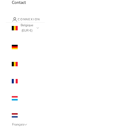
Contact
CONNEXION
Belgique
(EUR €)
Pays
Allemagne
(EUR €)
Belgique
(EUR €)
France
(EUR €)
Luxembourg
(EUR €)
Pays-Bas
(EUR €)
Français
Langue