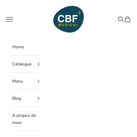
Passer au contenu
CBF Medical
Menu
Recherche
Panier
Home
Catalogue
Menu
Blog
A propos de
nous