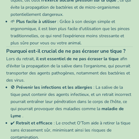
tiques, cet outil
n'exerce aucune pression sur la tique
, ce qui
évite la propagation de bactéries et de micro-organismes
potentiellement dangereux.
🌱
Plus facile à utiliser
: Grâce à son design simple et
ergonomique, il est bien plus facile d'utilisation que les pinces
traditionnelles, ce qui rend l'expérience moins stressante et
plus sûre pour vous ou votre animal.
Pourquoi est-il crucial de ne pas écraser une tique ?
Lors du retrait,
il est essentiel de ne pas écraser la tique
afin
d'éviter la propagation de la salive dans l'organisme, qui pourrait
transporter des agents pathogènes, notamment des bactéries et
des virus.
🚫
Prévenir les infections et les allergies
: La salive de la
tique peut contenir des agents infectieux, et un retrait incorrect
pourrait entraîner leur pénétration dans le corps de l'hôte, ce
qui pourrait provoquer des maladies comme la
maladie de
Lyme
.
✔️
Retrait et efficace
: Le crochet O'Tom aide à retirer la tique
sans écrasement sûr, minimisant ainsi les risques de
contamination.