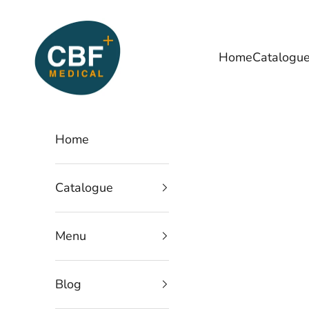
Passer au contenu
CBF Medical
Home
Catalogu
Home
Catalogue
Menu
Blog