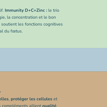
f.
Immunity D+C+Zinc :
le trio
gie, la concentration et le bon
soutient les fonctions cognitives
al du fœtus.
retard 500 mg
B12
l
elles
,
protéger les cellules
et
os compléments allient
qualité
,