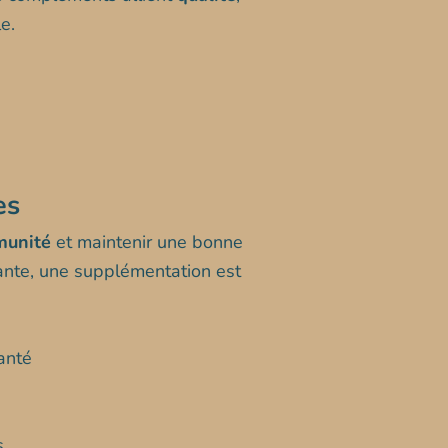
e.
es
munité
et maintenir une bonne
sante, une supplémentation est
anté
s