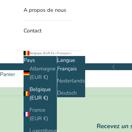
A propos de nous
Contact
Belgique (EUR €)
Français
Pays
Langue
Allemagne
Français
Précédent
Panier
(EUR €)
Nederlands
Belgique
Deutsch
(EUR €)
France
(EUR €)
Recevez
un 
Luxembourg