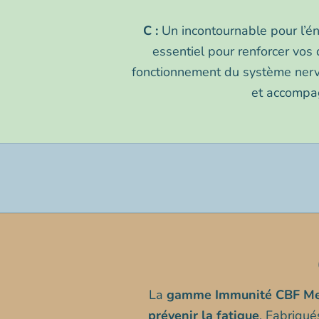
C :
Un incontournable pour l’éne
essentiel pour renforcer vos 
fonctionnement du système ner
et accompag
Vitamine C 250 mg
D+C+Zink
La
gamme Immunité CBF Me
prévenir la fatigue
. Fabriqué