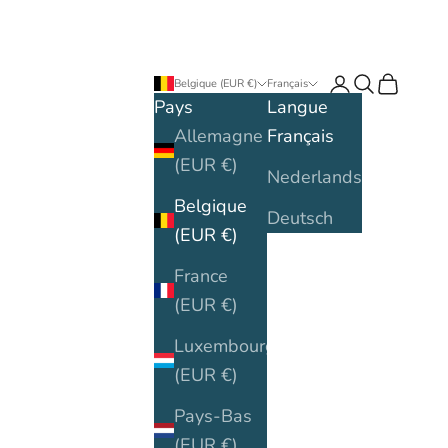
Connexion
Recherche
Panier
Belgique (EUR €)
Français
Pays
Langue
Allemagne
Français
(EUR €)
Nederlands
Belgique
Deutsch
(EUR €)
France
(EUR €)
Luxembourg
(EUR €)
Pays-Bas
(EUR €)