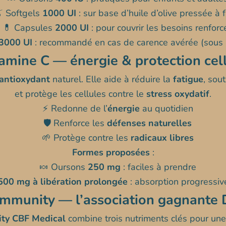
 Softgels
1000 UI
: sur base d’huile d’olive pressée à f
💊 Capsules
2000 UI
: pour couvrir les besoins renforc
3000 UI
: recommandé en cas de carence avérée (sous 
tamine C — énergie & protection cell
antioxydant
naturel. Elle aide à réduire la
fatigue
, sou
et protège les cellules contre le
stress oxydatif
.
⚡ Redonne de l’
énergie
au quotidien
🛡️ Renforce les
défenses naturelles
🌱 Protège contre les
radicaux libres
Formes proposées
:
🍬 Oursons
250 mg
: faciles à prendre
500 mg à libération prolongée
: absorption progressive
Immunity — l’association gagnante D
ty CBF Medical
combine trois nutriments clés pour une