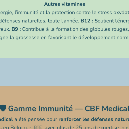
Autres vitamines
rgie, l’immunité et la protection contre le stress oxydati
défenses naturelles, toute l’année.
B12 : S
outient l’éner
veux.
B9 :
Contribue à la formation des globules rouges, 
ne la grossesse en favorisant le développement norm
Multivitamines
C 
🛡️ Gamme Immunité — CBF Medica
dical
a été pensée pour
renforcer les défenses natur
s en Belgique 🇧🇪 avec plus de 25 ans d’expertise, n