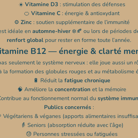
☀️
Vitamine D3
: stimulation des défenses
🍊
Vitamine C
: énergie & antioxydant
⚙️
Zinc
: soutien supplémentaire de l’immunité
est idéale en
automne-hiver
❄️🍂 ou lors de périodes de
renfort global
pour rester en forme toute l’année.
itamine B12 — énergie & clarté me
as seulement le système nerveux : elle joue aussi un rôl
 à la formation des globules rouges et au métabolisme 
🔋 Réduit la
fatigue chronique
🧠 Améliore la
concentration
et la mémoire
 Contribue au fonctionnement normal du
système immuni
Publics concernés
:
 Végétariens & véganes (apports alimentaires insuffisa
👵 Seniors (absorption réduite avec l’âge)
😓 Personnes stressées ou fatiguées