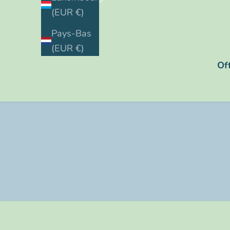
(EUR €)
Pays-Bas
(EUR €)
Of
400 ui avec sucre
400 ui sans s
3000 ui
400 ui