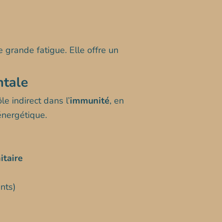
 grande fatigue. Elle offre un
ntale
e indirect dans l’
immunité
, en
énergétique.
taire
nts)