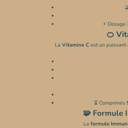

⚡ Dosage
🍊 Vi
La
Vitamine C
est un puissant
⏳ Comprimés
🧩 Formule 
La
formule Immuni