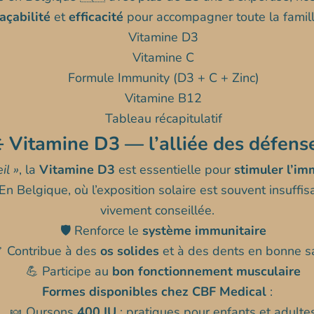
raçabilité
et
efficacité
pour accompagner toute la famill
Vitamine D3
Vitamine C
Formule Immunity (D3 + C + Zinc)
Vitamine B12
Tableau récapitulatif
️ Vitamine D3 — l’alliée des défens
il »
, la
Vitamine D3
est essentielle pour
stimuler l’im
En Belgique, où l’exposition solaire est souvent insuffi
vivement conseillée.
🛡️ Renforce le
système immunitaire
 Contribue à des
os solides
et à des dents en bonne s
💪 Participe au
bon fonctionnement musculaire
Formes disponibles chez CBF Medical
:
🍬 Oursons
400 IU
: pratiques pour enfants et adulte