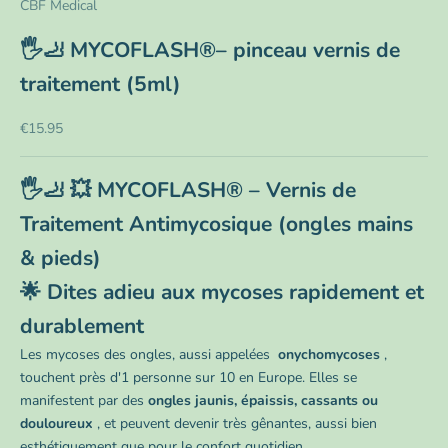
CBF Medical
🖐️🦶 MYCOFLASH®– pinceau vernis de
traitement (5ml)
Prix de vente
€15.95
🖐️🦶 💥 MYCOFLASH® – Vernis de
Traitement Antimycosique (ongles mains
& pieds)
🌟 Dites adieu aux mycoses rapidement et
durablement
Les mycoses des ongles, aussi appelées
onychomycoses
,
touchent près d'1 personne sur 10 en Europe. Elles se
manifestent par des
ongles jaunis, épaissis, cassants ou
douloureux
, et peuvent devenir très gênantes, aussi bien
esthétiquement que pour le confort quotidien.