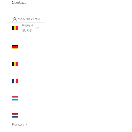
Contact
CONNEXION
Belgique
(EUR €)
Pays
Allemagne
(EUR €)
Belgique
(EUR €)
France
(EUR €)
Luxembourg
(EUR €)
Pays-Bas
(EUR €)
Français
Langue