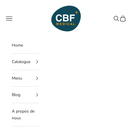
Passer au contenu
CBF Medical
Menu
Recherche
Panier
Home
Catalogue
Menu
Blog
A propos de
nous