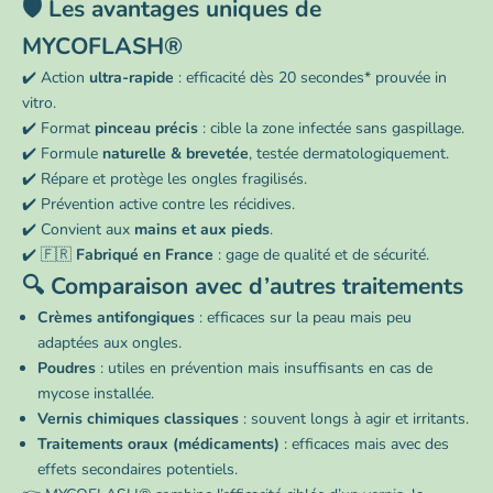
🛡️ Les avantages uniques de
MYCOFLASH®
✔️ Action
ultra-rapide
: efficacité dès 20 secondes* prouvée in
vitro.
✔️ Format
pinceau précis
: cible la zone infectée sans gaspillage.
✔️ Formule
naturelle & brevetée
, testée dermatologiquement.
✔️ Répare et protège les ongles fragilisés.
✔️ Prévention active contre les récidives.
✔️ Convient aux
mains et aux pieds
.
✔️ 🇫🇷
Fabriqué en France
: gage de qualité et de sécurité.
🔍 Comparaison avec d’autres traitements
Crèmes antifongiques
: efficaces sur la peau mais peu
adaptées aux ongles.
Poudres
: utiles en prévention mais insuffisants en cas de
mycose installée.
Vernis chimiques classiques
: souvent longs à agir et irritants.
Traitements oraux (médicaments)
: efficaces mais avec des
effets secondaires potentiels.