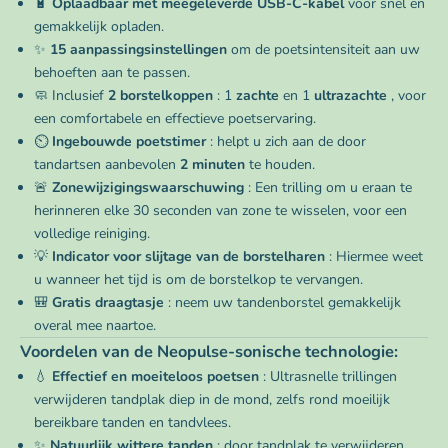
🔋
Oplaadbaar met meegeleverde USB-C-kabel
voor snel en
gemakkelijk opladen.
✨
15 aanpassingsinstellingen
om de poetsintensiteit aan uw
behoeften aan te passen.
🧼 Inclusief
2 borstelkoppen
: 1
zachte
en 1
ultrazachte
, voor
een comfortabele en effectieve poetservaring.
⏲️
Ingebouwde poetstimer
: helpt u zich aan de door
tandartsen aanbevolen
2 minuten
te houden.
🚨
Zonewijzigingswaarschuwing
: Een trilling om u eraan te
herinneren elke 30 seconden van zone te wisselen, voor een
volledige reiniging.
💡
Indicator voor slijtage van de borstelharen
: Hiermee weet
u wanneer het tijd is om de borstelkop te vervangen.
🎒
Gratis draagtasje
: neem uw tandenborstel gemakkelijk
overal mee naartoe.
Voordelen van de Neopulse-sonische technologie:
💧
Effectief en moeiteloos poetsen
: Ultrasnelle trillingen
verwijderen tandplak diep in de mond, zelfs rond moeilijk
bereikbare tanden en tandvlees.
✨
Natuurlijk wittere tanden
: door tandplak te verwijderen,