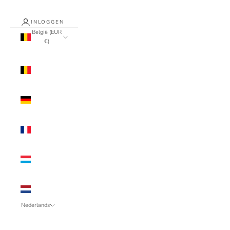
INLOGGEN
België (EUR
€)
Land
België
(EUR €)
Duitsland
(EUR €)
Frankrijk
(EUR €)
Luxemburg
(EUR €)
Nederland
(EUR €)
Nederlands
Taal
Français