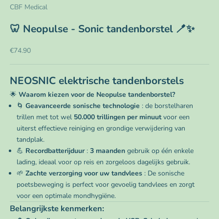
CBF Medical
🦷 Neopulse - Sonic tandenborstel 🪥✨
Aanbiedingsprijs
€74.90
NEOSNIC elektrische tandenborstels
🌟
Waarom kiezen voor de Neopulse tandenborstel?
🌀
Geavanceerde sonische technologie
: de borstelharen
trillen met tot wel
50.000 trillingen per minuut
voor een
uiterst effectieve reiniging en grondige verwijdering van
tandplak.
💪
Recordbatterijduur
:
3 maanden
gebruik op één enkele
lading, ideaal voor op reis en zorgeloos dagelijks gebruik.
🌱
Zachte verzorging voor uw tandvlees
: De sonische
poetsbeweging is perfect voor gevoelig tandvlees en zorgt
voor een optimale mondhygiëne.
Belangrijkste kenmerken: