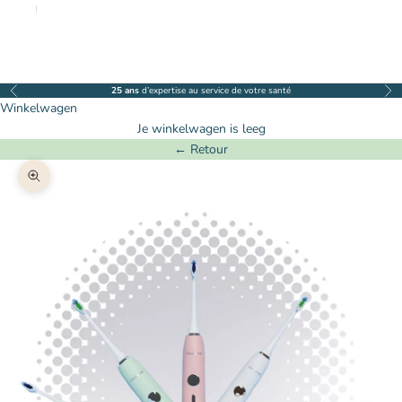
Nederlands
Deutsch
25 ans
d’expertise au service de votre santé
Vorige
Vol
Winkelwagen
Je winkelwagen is leeg
← Retour
In-/uitzoomen