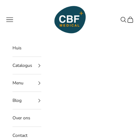
Naar inhoud
CBF Medical
Menu
Zoeken
Winke
Huis
Catalogus
Menu
Blog
Over ons
Contact