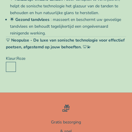
helpt de sonische technologie het glazuur van de tanden te
behouden en hun natuurlijke glans te herstellen.
🌟
Gezond tandvlees
: masseert en beschermt uw gevoelige
tandvlees en behoudt tegelijkertijd een ongeëvenaard
reinigende werking.
💡
Neopulse - De luxe van sonische technologie voor effectief
poetsen, afgestemd op jouw behoeften.
🦷💫
Kleur:
Roze
Roze
Zwart
Mauve
Groente
Gratis bezorging
& snel