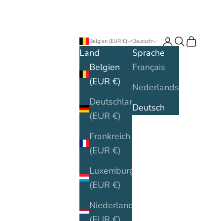
Anmelden
Suchen
Warenko
Belgien (EUR €)
Deutsch
Land
Sprache
Belgien
Français
(EUR €)
Nederlands
Deutschland
Deutsch
(EUR €)
Frankreich
(EUR €)
Luxemburg
(EUR €)
Niederlande
(EUR €)