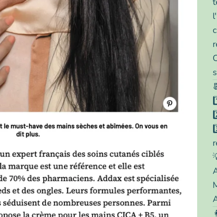
t
l
c
r
C
s
1
2
3
r
