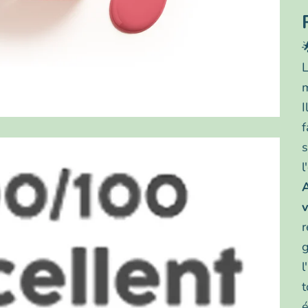

L
m
I
f
s
l
v
r
g
l
t
é