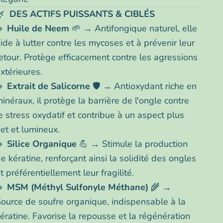
🌿
DES ACTIFS PUISSANTS & CIBLÉS
🔹
Huile de Neem
🌱 → Antifongique naturel, elle
ide à lutter contre les mycoses et à prévenir leur
etour. Protège efficacement contre les agressions
xtérieures.
🔹
Extrait de Salicorne
🛡️ → Antioxydant riche en
inéraux, il protège la barrière de l'ongle contre
e stress oxydatif et contribue à un aspect plus
et et lumineux.
🔹
Silice Organique
💪 → Stimule la production
e kératine, renforçant ainsi la solidité des ongles
t préférentiellement leur fragilité.
🔹
MSM (Méthyl Sulfonyle Méthane)
🌾 →
ource de soufre organique, indispensable à la
ératine. Favorise la repousse et la régénération