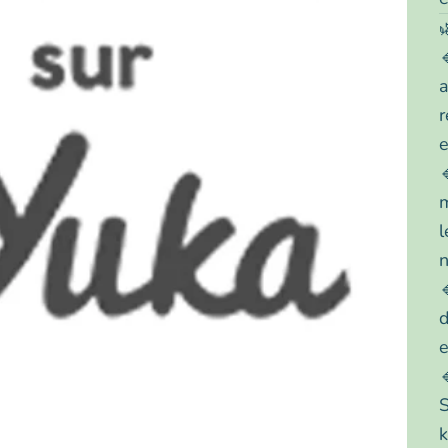
a
r
e
m
l
n
d
e
S
k