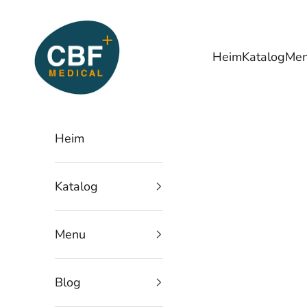
Zum Inhalt springen
CBF Medical
Heim
Katalog
Me
Heim
Katalog
Menu
Blog