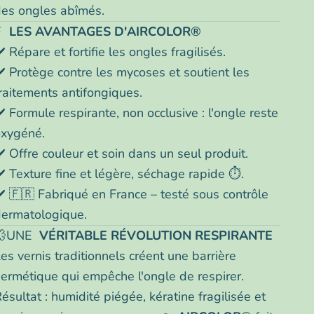
es ongles abîmés.
⚡
LES AVANTAGES D'AIRCOLOR®
️ Répare et fortifie les ongles fragilisés.
️ Protège contre les mycoses et soutient les
raitements antifongiques.
️ Formule respirante, non occlusive : l'ongle reste
oxygéné.
️ Offre couleur et soin dans un seul produit.
️ Texture fine et légère, séchage rapide ⏱️.
️ 🇫🇷 Fabriqué en France – testé sous contrôle
dermatologique.
💨UNE
VÉRITABLE RÉVOLUTION RESPIRANTE
es vernis traditionnels créent une barrière
ermétique qui empêche l'ongle de respirer.
ésultat : humidité piégée, kératine fragilisée et