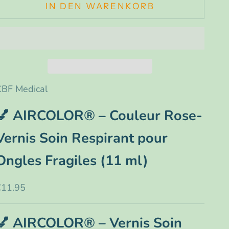
IN DEN WARENKORB
CBF Medical
💅 AIRCOLOR® – Couleur Rose-
Vernis Soin Respirant pour
Ongles Fragiles (11 ml)
Angebot
€11.95
💅 AIRCOLOR® – Vernis Soin