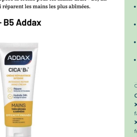
❌
f
❌
f