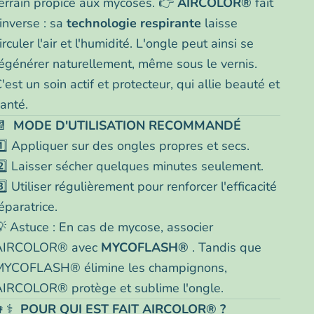
errain propice aux mycoses. 👉
AIRCOLOR®
fait
'inverse : sa
technologie respirante
laisse
irculer l'air et l'humidité. L'ongle peut ainsi se
égénérer naturellement, même sous le vernis.
'est un soin actif et protecteur, qui allie beauté et
anté.
📆
MODE D'UTILISATION RECOMMANDÉ
️⃣ Appliquer sur des ongles propres et secs.
️⃣ Laisser sécher quelques minutes seulement.
️⃣ Utiliser régulièrement pour renforcer l'efficacité
éparatrice.
 Astuce : En cas de mycose, associer
AIRCOLOR® avec
MYCOFLASH®
. Tandis que
MYCOFLASH® élimine les champignons,
AIRCOLOR® protège et sublime l'ongle.
👩⚕️
POUR QUI EST FAIT AIRCOLOR® ?