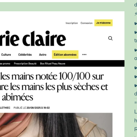
d
✔
✔
t
✔
✔
✔
✔
L
h
R