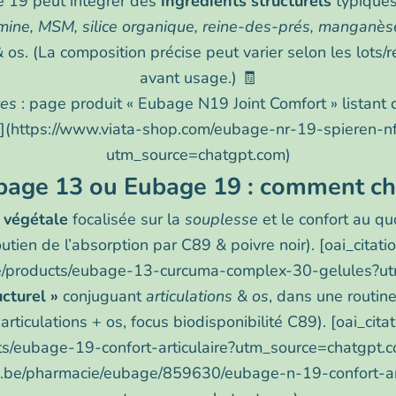
 19 peut intégrer des
ingrédients structurels
typiques
amine, MSM, silice organique, reine-des-prés, manganès
 os. (La composition précise peut varier selon les lots/ré
avant usage.) 🧾
ves
: page produit « Eubage N19 Joint Comfort » listant c
op](https://www.viata-shop.com/eubage-nr-19-spieren-
utm_source=chatgpt.com)
bage 13 ou Eubage 19 : comment cho
 végétale
focalisée sur la
souplesse
et le confort au q
utien de l’absorption par C89 & poivre noir). [oai_citat
.be/products/eubage-13-curcuma-complex-30-gelules?u
cturel »
conjuguant
articulations
&
os
, dans une routin
rticulations + os, focus biodisponibilité C89). [oai_cit
cts/eubage-19-confort-articulaire?utm_source=chatgpt.
be/pharmacie/eubage/859630/eubage-n-19-confort-art