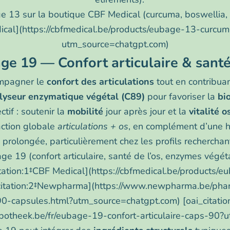
 13 sur la boutique CBF Medical (curcuma, boswellia, c
dical](https://cbfmedical.be/products/eubage-13-curc
utm_source=chatgpt.com)
e 19 — Confort articulaire & santé
mpagner le
confort des articulations
tout en contribua
lyseur enzymatique végétal (C89)
pour favoriser la
bi
ctif : soutenir la
mobilité
jour après jour et la
vitalité 
action globale
articulations + os
, en complément d’une hy
 prolongée, particulièrement chez les profils recherchant
ge 19 (confort articulaire, santé de l’os, enzymes végé
itation:1‡CBF Medical](https://cbfmedical.be/products/eu
_citation:2‡Newpharma](https://www.newpharma.be/ph
-90-capsules.html?utm_source=chatgpt.com) [oai_citati
potheek.be/fr/eubage-19-confort-articulaire-caps-90?