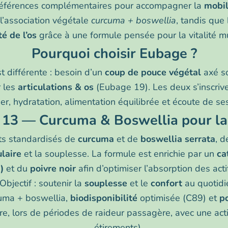
références complémentaires pour accompagner la
mobil
l’association végétale
curcuma + boswellia
, tandis que
é de l’os
grâce à une formule pensée pour la vitalité m
Pourquoi choisir Eubage ?
t différente : besoin d’un
coup de pouce végétal
axé so
 les
articulations & os
(Eubage 19). Les deux s’inscrive
, hydratation, alimentation équilibrée et écoute de ses 
 13 — Curcuma & Boswellia pour la
ts standardisés de
curcuma
et de
boswellia serrata
, d
ulaire
et la souplesse. La formule est enrichie par un
ca
)
et du
poivre noir
afin d’optimiser l’absorption des acti
Objectif : soutenir la
souplesse
et le
confort
au quotidi
cuma + boswellia,
biodisponibilité
optimisée (C89) et
po
re, lors de périodes de raideur passagère, avec une acti
étirements).