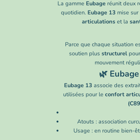
La gamme
Eubage
réunit deux 
quotidien.
Eubage 13
mise sur 
articulations
et la
sant
Parce que chaque situation es
soutien plus
structurel
pour
mouvement régulier
🌿 Eubage
Eubage 13
associe des extrai
utilisées pour le
confort artic
(C89
Atouts : association cur
Usage : en routine bien-êt