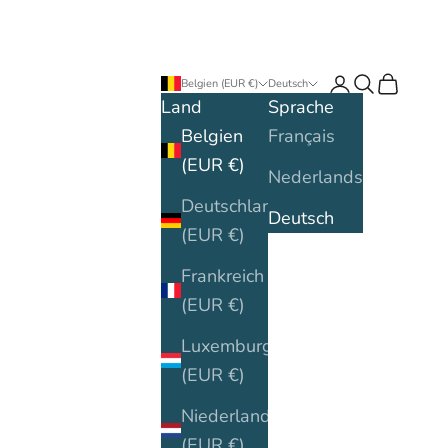
Anmelden
Suchen
Warenko
Belgien (EUR €)
Deutsch
Land
Sprache
Belgien
Français
(EUR €)
Nederlands
Deutschland
Deutsch
(EUR €)
Frankreich
(EUR €)
Luxemburg
(EUR €)
Niederlande
(EUR €)