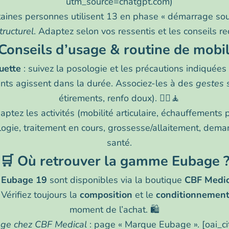
utm_source=chatgpt.com)
taines personnes utilisent 13 en phase « démarrage soup
tructurel
. Adaptez selon vos ressentis et les conseils re
Conseils d’usage & routine de mobil
uette
: suivez la posologie et les précautions indiquées 
nts agissent dans la durée. Associez-les à des
gestes 
étirements, renfo doux). 🚶‍♂️🧘
aptez les activités (mobilité articulaire, échauffements 
ogie, traitement en cours, grossesse/allaitement, deman
santé.
🛒 Où retrouver la gamme Eubage 
t
Eubage 19
sont disponibles via la boutique
CBF Medic
Vérifiez toujours la
composition
et le
conditionnemen
moment de l’achat. 🛍️
bage chez CBF Medical
: page « Marque Eubage ». [oai_ci