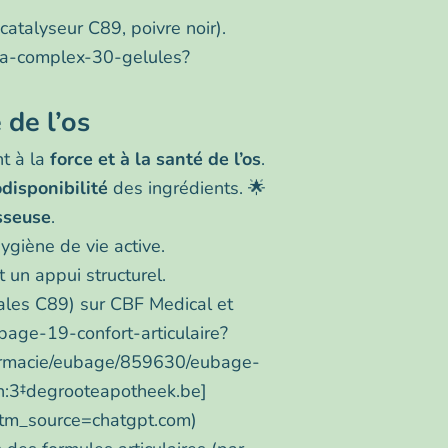
atalyseur C89, poivre noir).
uma-complex-30-gelules?
 de l’os
nt à la
force et à la santé de l’os
.
odisponibilité
des ingrédients. 🌟
osseuse
.
giène de vie active.
 un appui structurel.
tales C89) sur CBF Medical et
bage-19-confort-articulaire?
armacie/eubage/859630/eubage-
on:3‡degrooteapotheek.be]
utm_source=chatgpt.com)