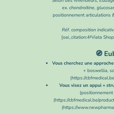
Selon des revendeurs, Eubage
ex.
chondroïtine, glucos
positionnement articulations &
Réf. composition indicati
[oai_citation:4‡Viata Sh
🧭 Eu
Vous cherchez une approche
+ boswellia, so
(https://cbfmedical
Vous visez un appui « stru
(positionnement a
(https://cbfmedical.be/produ
(https://www.newpharma.