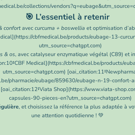
fmedical.be/collections/vendors?q=eubage&utm_source=
🎯 L’essentiel à retenir
 confort
avec
curcuma + boswellia
et optimisation d’ab
edical](https://cbfmedical.be/products/eubage-13-cur
utm_source=chatgpt.com)
ns & os
, avec catalyseur enzymatique végétal (C89) et in
tion:10‡CBF Medical](https://cbfmedical.be/products/eub
utm_source=chatgpt.com) [oai_citation:11‡Newpharm
be/pharmacie/eubage/859630/eubage-n-19-confort-art
[oai_citation:12‡Viata Shop](https://www.viata-shop.c
capsules-90-pieces-en?utm_source=chatgpt.com)
égulière
, et choisissez la référence la plus adaptée à vot
une attention quotidienne ! 💚