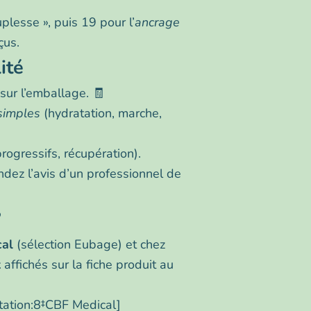
lesse », puis 19 pour l’
ancrage
çus.
ité
sur l’emballage. 🧾
simples
(hydratation, marche,
progressifs, récupération).
dez l’avis d’un professionnel de
?
al
(sélection Eubage) et chez
t
affichés sur la fiche produit au
tation:8‡CBF Medical]