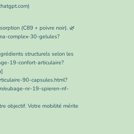
chatgpt.com)
sorption (C89 + poivre noir). 🌿
cuma-complex-30-gelules?
grédients structurels selon les
age-19-confort-articulaire?
a]
iculaire-90-capsules.html?
om/eubage-nr-19-spieren-nf-
re objectif. Votre mobilité mérite