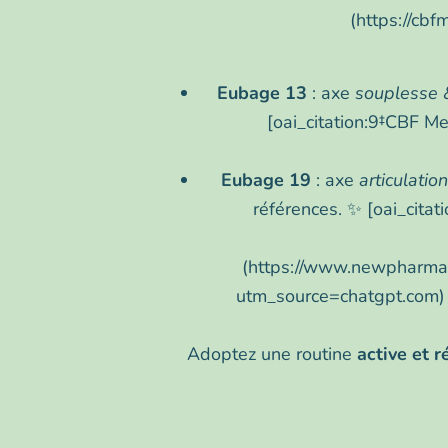
(https://cb
Eubage 13
: axe
souplesse &
[oai_citation:9‡CBF M
Eubage 19
: axe
articulatio
références. ✨ [oai_cita
(https://www.newpharma.
utm_source=chatgpt.com) 
Adoptez une routine
active et r