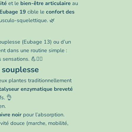
ité
et le
bien-être articulaire
au
Eubage 19
cible le
confort des
usculo-squelettique. 🌿
uplesse (Eubage 13) ou d’un
nt dans une routine simple :
sensations. 💪🚶‍♀️
 souplesse
eux plantes traditionnellement
talyseur enzymatique breveté
fs. 👌
en.
ivre noir
pour l’absorption.
vité douce (marche, mobilité,