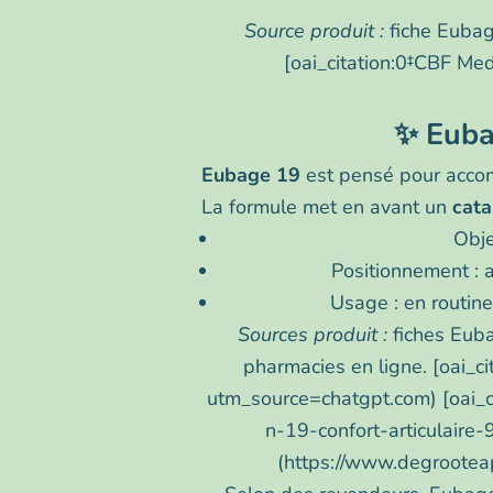
Source produit :
fiche Eubage
[oai_citation:0‡CBF Me
✨ Eubag
Eubage 19
est pensé pour acco
La formule met en avant un
cata
Obje
Positionnement : 
Usage : en routine
Sources produit :
fiches Euba
pharmacies en ligne. [oai_c
utm_source=chatgpt.com) [oai
n-19-confort-articulaire
(https://www.degrootea