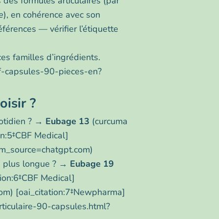
 des formules articulaires (par
e
), en cohérence avec son
férences — vérifier l’étiquette
es familles d’ingrédients.
nf-capsules-90-pieces-en?
isir ?
uotidien ? →
Eubage 13
(curcuma
ion:5‡CBF Medical]
tm_source=chatgpt.com)
e plus longue ? →
Eubage 19
ation:6‡CBF Medical]
com) [oai_citation:7‡Newpharma]
iculaire-90-capsules.html?