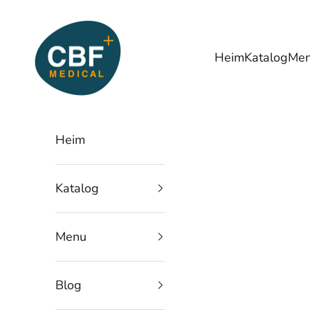
Zum Inhalt springen
CBF Medical
Heim
Katalog
Me
Heim
Katalog
Menu
Blog