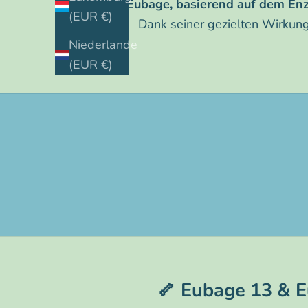
Eubage, basierend auf dem Enz
(EUR €)
Dank seiner gezielten Wirkung
Niederlande
(EUR €)
Gelenkflexibilität - 30 Kapseln
🦴 Eubage 13 & E