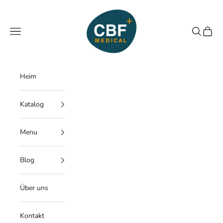
Zum Inhalt springen
CBF Medical
Menü
Suchen
Waren
Heim
Katalog
Menu
Blog
Über uns
Kontakt