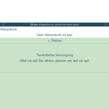
Nederlands
Deutsch
25 ans
d’expertise au service de votre santé
Zurück
Vor
Warenkorb
Dein Warenkorb ist leer
← Retour
Tierärztliche Versorgung
Weil sie auf Sie zählen, passen wir auf sie auf.
Katzen /
Hunde /
Nahrungsergänzungsmi
Nahrungsergänzungsmittel
ttel
Hunde & Katzen /
Kompl.
Zeckenentferner
Solution Allergies &
Démangeaisons