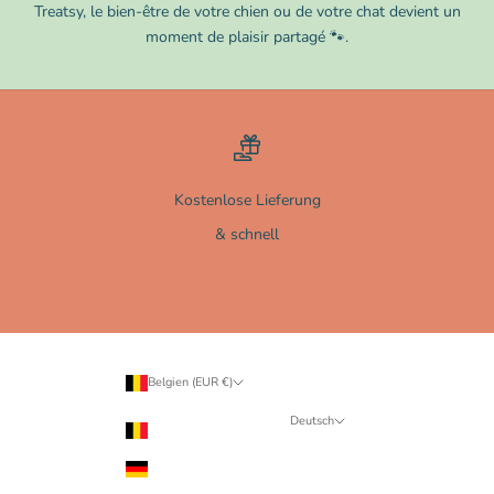
Treatsy, le bien-être de votre chien ou de votre chat devient un
moment de plaisir partagé 🐾.
Kostenlose Lieferung
& schnell
Gehe zu Element 1
Gehe zu Element 2
Gehe zu Element 3
Gehe zu Element 4
Belgien (EUR €)
Land
Deutsch
Belgien (EUR €)
Sprache
Deutschland (EUR €)
Français