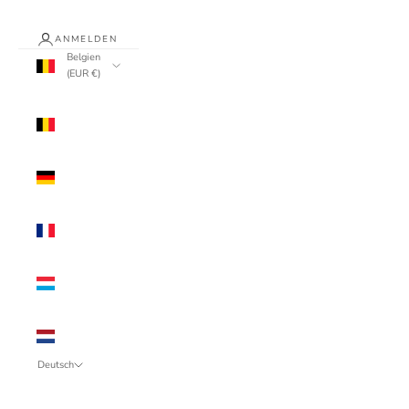
ANMELDEN
Belgien
(EUR €)
Land
Belgien
(EUR €)
Deutschland
(EUR €)
Frankreich
(EUR €)
Luxemburg
(EUR €)
Niederlande
(EUR €)
Deutsch
Sprache
Français