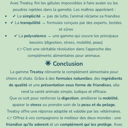
Avec Treatsy, fini les gélules impossibles à faire avaler ou les
poudres rejetées dans la gamelle. Les maîtres apprécient :
✔ La
simplicité
→ pas de lutte, l’animal réclame sa friandise
✔ La
tranquillité
→ formules conçues par des experts, testées
et sûres
✔ La
polyvalence
→ une gamme qui couvre les principaux
besoins (digestion, stress, mobilité, peau)
👉 C’est une véritable révolution dans l’approche des
compléments alimentaires pour animaux.
🌟 Conclusion
La gamme
Treatsy
réinvente le complément alimentaire pour
chiens et chats. Grâce à des
formules naturelles
, des
ingrédients
de qualité
et une
présentation sous forme de friandises
, elle
rend la santé animale simple, ludique et efficace.
Que ce soit pour renforcer la
digestion
, améliorer la
mobilité
,
apaiser le
stress
ou prendre soin de la
peau et du pelage
,
Treatsy offre une réponse adaptée et validée par les vétérinaires.
👉 Offrez à vos compagnons le meilleur des deux mondes : une
friandise qu’ils adorent
et un
complément qui les protège
. Avec